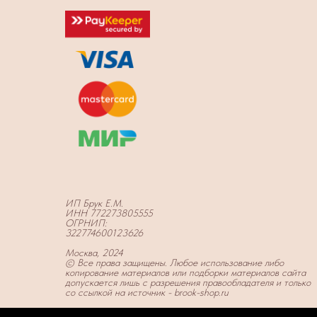
ИП Брук Е.М.
ИНН 772273805555
ОГРНИП:
322774600123626
Москва, 2024
© Все права защищены. Любое использование либо
копирование материалов или подборки материалов сайта
допускается лишь с разрешения правообладателя и только
со ссылкой на источник - brook-shop.ru