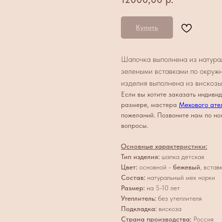
Купить
Шапочка выполнена из натура
зелеными вставками по окружн
изделия выполнена из вискозы
Если вы хотите заказать индивид
размере, мастера
Мехового ател
пожеланий. Позвоните нам по но
вопросы.
Основные характеристики:
Тип изделия:
шапка детская
Цвет:
основной -
бежевый
, встав
Состав:
натуральный мех норки
Размер:
на 5-10 лет
Утеплитель:
без утеплителя
Подкладка:
вискоза
Страна производства:
Россия