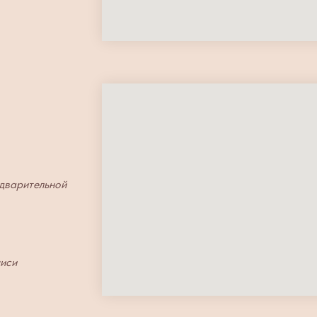
едварительной
писи