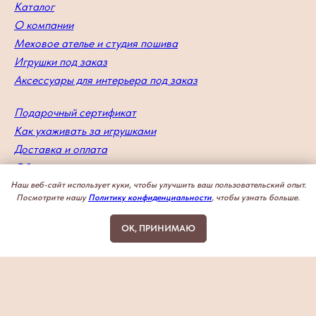
Каталог
О компании
Меховое ателье и студия пошива
Игрушки под заказ
Аксессуары для интерьера под заказ
Подарочный сертификат
Как ухаживать за игрушками
Доставка и оплата
Обмен и возврат
Гарантия и сертификация
Наш веб-сайт использует куки, чтобы улучшить ваш пользовательский опыт.
Посмотрите нашу
Политику конфиденциальности
, чтобы узнать больше.
Политика конфиденциальности
OK, ПРИНИМАЮ
ИП Брук Е.М.
ИНН 772273805555
ОГРНИП:
322774600123626