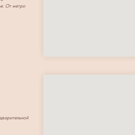
ье. От метро
едварительной