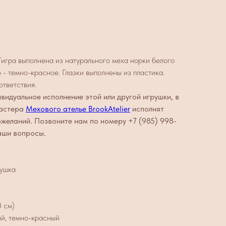
игра выполнена из натурального меха норки белого
 - темно-красное. Глазки выполнены из пластика.
ответствия.
ивидуальное исполнение этой или другой игрушки, в
мастера
Мехового ателье BrookAtelier
исполнят
ожеланий. Позвоните нам по номеру +7 (985) 998-
ваши вопросы.
рушка
0 см)
ый, темно-красный