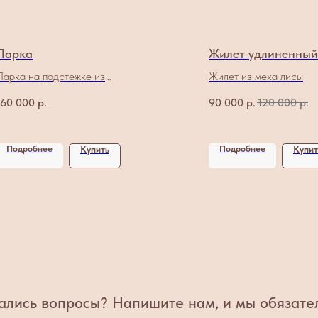
Парка
Жилет удлиненный
Парка на подстежке из
Жилет из меха лисы
оцелота
160 000
р.
90 000
р.
120 000
р.
Подробнее
Подробнее
Купить
Купит
ались вопросы? Напишите нам, и мы обязате