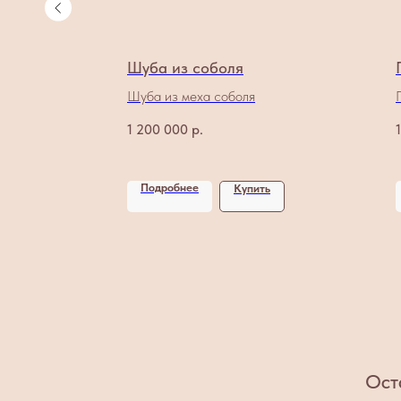
Шуба из соболя
я
Шуба из меха соболя
1 200 000
р.
Подробнее
ь
Купить
Ост