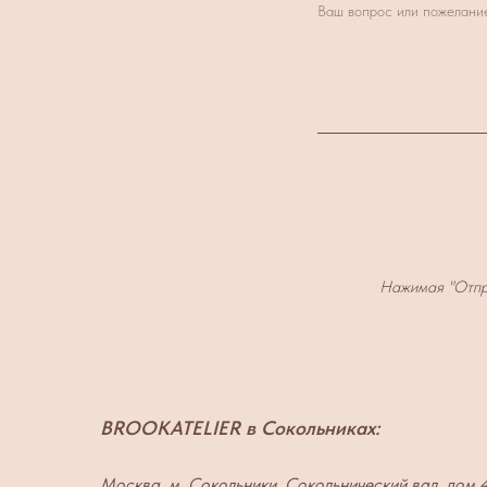
Ваш вопрос или пожелани
Нажимая "Отпр
BROOKATELIER в Сокольниках:
Москва, м. Сокольники, Сокольнический вал, дом 