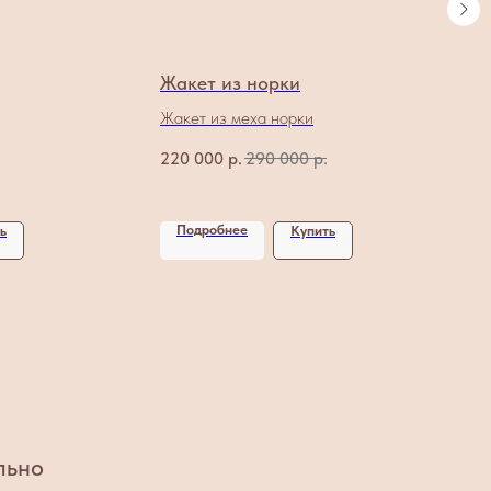
Жакет из норки
Жакет из меха норки
220 000
р.
290 000
р.
Подробнее
ь
Купить
льно