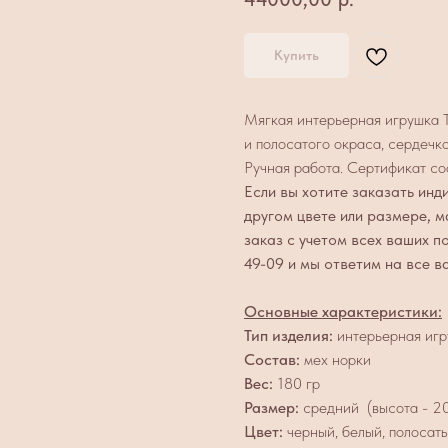
Купить
Мягкая интерьерная игрушка Т
и полосатого окраса, сердечко
Ручная работа. Сертификат со
Если вы хотите заказать инд
другом цвете или размере, 
заказ с учетом всех ваших п
49-09 и мы ответим на все 
Основные характеристики:
Тип изделия:
интерьерная иг
Состав:
мех норки
Вес:
180 гр
Размер:
средний
(высота - 2
Цвет:
черный, белый, полосат