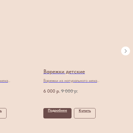
Варежки детские
 меха
Варежки из натурального меха
норки
6 000
р.
9 000
р.
Подробнее
ь
Купить