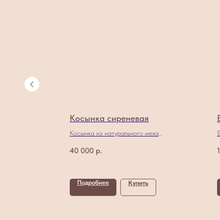
Косынка сиреневая
ха
Косынка из натурального меха
норки
40 000
р.
Подробнее
ь
Купить