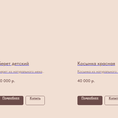
Берет детский
Косынка красная
Берет из натурального меха
Косынка из натурального
норки
норки
10 000
р.
40 000
р.
Подробнее
Подробнее
Купить
Купит