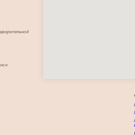
едварительной
писи