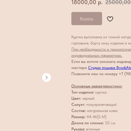
18000,00
р.
25000,00
Купить
Куртка выполнена из тонкой натур
горловине, борту низу изделия и 
При необходимости и технологиче
индивидуальным параметрам.
Если вы хотите заказать индивид
мастера
Студии пошива BrookAte
Позвоните нам по номеру +7 (98
Основные характеристики:
Тип изделия:
куртка
Цвет:
черный
Силуэт:
полуприлегающий
Состав:
натуральная кожа
Размер:
44-46(S-M)
Длина по спинке:
50 см.
Рукава:
втачные