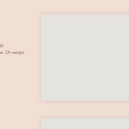
40
ье. От метро