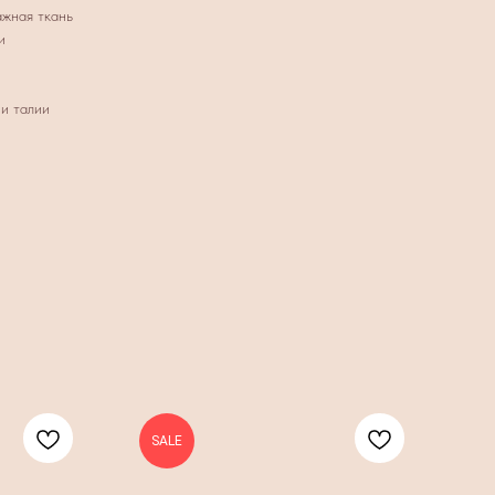
ажная ткань
и
и талии
SALE