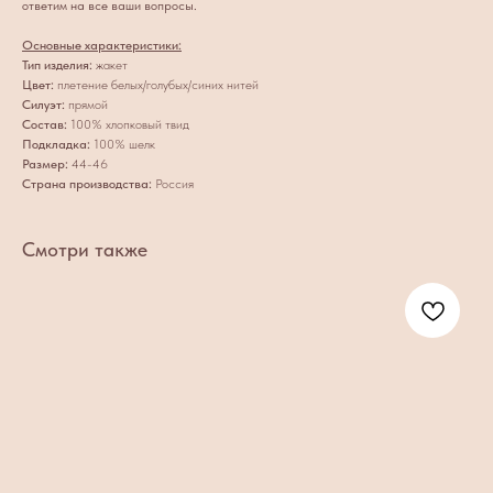
ответим на все ваши вопросы.
Основные характеристики:
Тип изделия:
жакет
Цвет:
плетение
белых/голубых/синих
нитей
Силуэт:
прямой
Состав:
100% хлопковый твид
Подкладка:
100% шелк
Размер:
44-46
Страна производства:
Россия
Смотри также