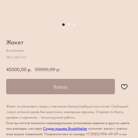
Жакет
BrookAtelier
SKU:
SN-153
45000,00
р.
50000,00
р.
Купить
Жакет из хлопкового твида с плетением белых/голубых/синих нитей. Свободный
силуэт, втачной рукав, без воротника, накладные карманы. Отделка по борту,
рукавам и карманам - тесьма ручной работы.
Если вы хотите заказать индивидуальное исполнение изделия в другом цвете
или размере, мастера
Студии пошива BrookAtelier
исполнят заказ с учетом
всех ваших пожеланий. Позвоните нам по номеру +7 (985) 998-49-09 и мы