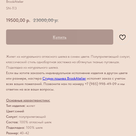
BrookAtelier
SN-113
19500,00
р.
23000,00
р.
Купить
Жилет из натурального атласного шелка в синем цвете. Полуприлегающий силуэт,
классический стиль однобортная застежка на обтянутых тканью пуговицах.
Подкладка из натурального шелка.
Если вы хотите заказать индивидуальное исполнение изделия в другом цвете
или размере, мастера
Студии пошива BrookAtelier
исполнят заказ с учетом
всех ваших пожеланий. Позвоните нам по номеру +7 (985) 998-49-09 и мы
ответим на все ваши вопросы.
Основные характеристики:
Тип изделия:
жилет
Цвет:синий
Силуэт:
полуприлегающий
Состав:
100% атласный шелк
Подкладка:
100% шелк
Размер:
40-42