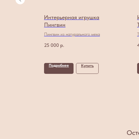
шка
Интерьерная игрушка
Пингвин
а
Пингвин из натурального меха
25 000
р.
Подробнее
ь
Купить
Ост