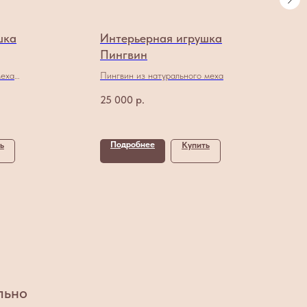
шка
Интерьерная игрушка
Пингвин
меха
Пингвин из натурального меха
25 000
р.
Подробнее
ь
Купить
льно