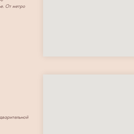
ье. От метро
едварительной