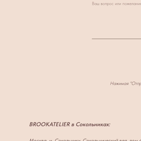
Ваш вопрос или пожелани
Нажимая "Отпр
BROOKATELIER в Сокольниках:
Москва, м. Сокольники, Сокольнический вал, дом 