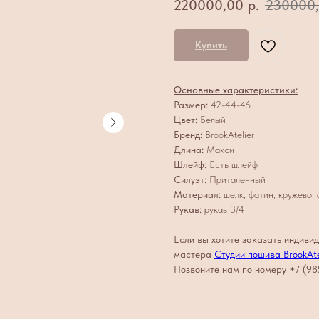
220000,00
р.
230000
Купить
Основные характеристики:
Размер:
42-44-46
Цвет:
Белый
Бренд:
BrookAtelier
Длина:
Макси
Шлейф:
Есть шлейф
Силуэт:
Приталенный
Материал:
шелк, фатин, кружево, 
Рукав:
рукав 3/4
Если вы хотите заказать индивид
мастера
Студии пошива BrookAte
Позвоните нам по номеру +7 (98