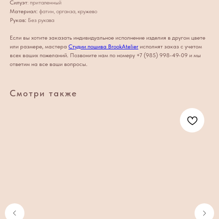
Силуэт
: приталенный
Материал:
фатин, органза, кружево
Рукав:
Без рукава
Если вы хотите заказать индивидуальное исполнение изделия в другом цвете
или размере, мастера
Студии пошива BrookAtelier
исполнят заказ с учетом
всех ваших пожеланий. Позвоните нам по номеру +7 (985) 998-49-09 и мы
ответим на все ваши вопросы.
Смотри также