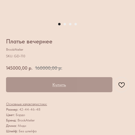
Платье вечернее
BrookAtelier
SKU:
GD-110
145000,00
р.
160000,00
р.
Купить
Основные характеристики:
Размер:
42-44-46-48
Цвет:
Бордо
Бренд:
BrookAtelier
Длина:
Миди
Шлейф:
Без шлейфа